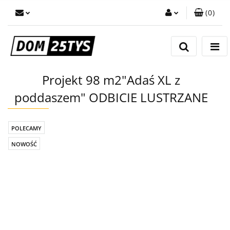
(
0
)
Zaloguj się
Zarejestruj się
Dodaj zgłoszenie
Projekt 98 m2"Adaś XL z
poddaszem" ODBICIE LUSTRZANE
POLECAMY
NOWOŚĆ