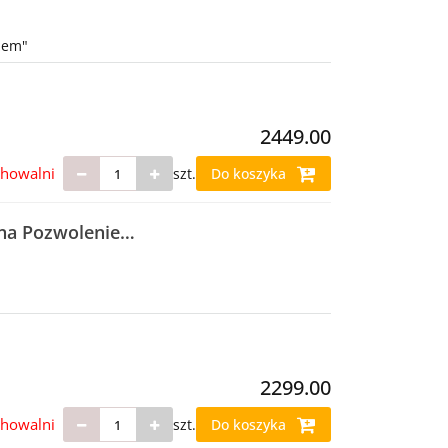
zem"
2449.00
chowalni
szt.
Do koszyka
na Pozwolenie
2299.00
chowalni
szt.
Do koszyka