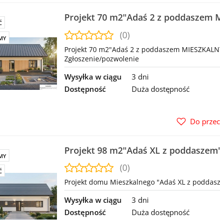
Projekt 70 m2"Adaś 2 z poddaszem
Ć
"ODBICIE LUSTRZANE" na Zgłoszenie
(0)
MY
Projekt 70 m2"Adaś 2 z poddaszem MIESZKALN
Zgłoszenie/pozwolenie
Wysyłka w ciągu
3 dni
Dostępność
Duża dostępność
Do prze
Projekt 98 m2"Adaś XL z poddaszem
MY
LUSTRZANE
(0)
Ć
Projekt domu Mieszkalnego "Adaś XL z poddasz
Wysyłka w ciągu
3 dni
Dostępność
Duża dostępność