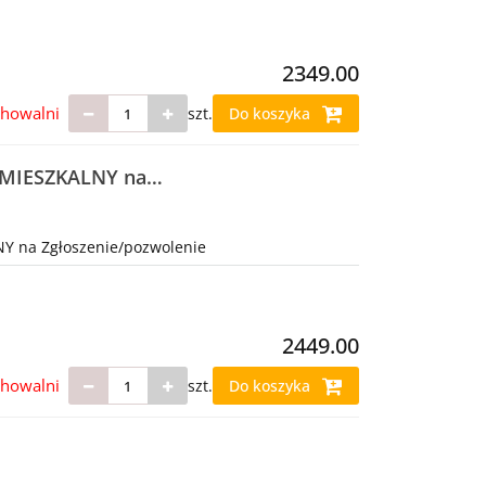
2349.00
chowalni
szt.
Do koszyka
" MIESZKALNY na
Y na Zgłoszenie/pozwolenie
2449.00
chowalni
szt.
Do koszyka