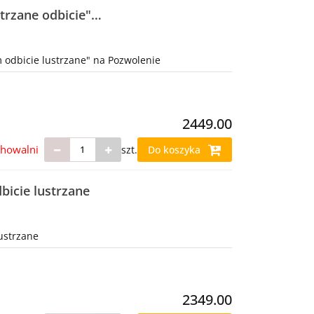
trzane odbicie"
odbicie lustrzane" na Pozwolenie
2449.00
chowalni
szt.
Do koszyka
icie lustrzane
ustrzane
2349.00