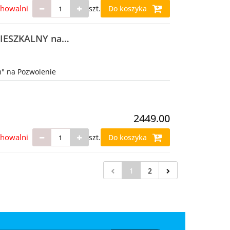
chowalni
szt.
Do koszyka
MIESZKALNY na
" na Pozwolenie
2449.00
chowalni
szt.
Do koszyka
1
2