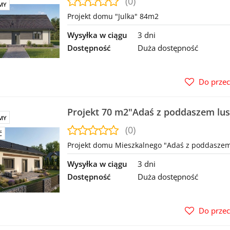
(0)
MY
Projekt domu "Julka" 84m2
Wysyłka w ciągu
3 dni
Dostępność
Duża dostępność
Do prze
Projekt 70 m2"Adaś z poddaszem lus
MY
MIESZKALNY na Zgłoszenie
(0)
Ć
Projekt domu Mieszkalnego "Adaś z poddaszem 
Wysyłka w ciągu
3 dni
Dostępność
Duża dostępność
Do prze