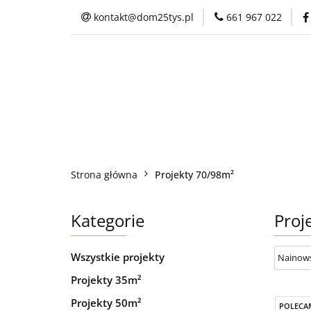
kontakt@dom25tys.pl
661 967 022
Projekty domów
Galeria
Kontak
Projekty domów
Zamów p
Strona główna
Projekty 70/98m²
Kategorie
Proj
Wszystkie projekty
Projekty 35m²
Projekty 50m²
POLECA