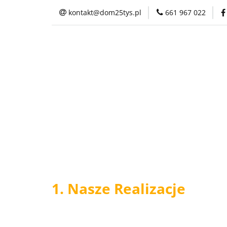
kontakt@dom25tys.pl
661 967 022
Projekty domów
Galeria
Kontak
Projekty domów
Zamów p
1. Nasze Realizacje