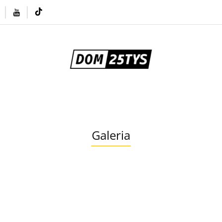
Zamów projekt przez Allegro
Informacje / Budow
t
rojekt przez Allegro
Informacje / Budowa domów
Galeria