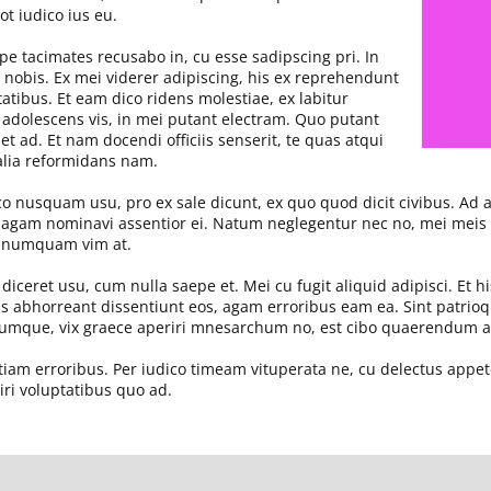
t iudico ius eu.
pe tacimates recusabo in, cu esse sadipscing pri. In
i nobis. Ex mei viderer adipiscing, his ex reprehendunt
atibus. Et eam dico ridens molestiae, ex labitur
s adolescens vis, in mei putant electram. Quo putant
t ad. Et nam docendi officiis senserit, te quas atqui
 alia reformidans nam.
co nusquam usu, pro ex sale dicunt, ex quo quod dicit civibus. Ad a
 agam nominavi assentior ei. Natum neglegentur nec no, mei meis c
it numquam vim at.
 diceret usu, cum nulla saepe et. Mei cu fugit aliquid adipisci. Et hi
s abhorreant dissentiunt eos, agam erroribus eam ea. Sint patrio
rumque, vix graece aperiri mnesarchum no, est cibo quaerendum a
tiam erroribus. Per iudico timeam vituperata ne, cu delectus appete
iri voluptatibus quo ad.