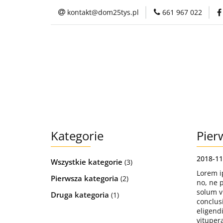
kontakt@dom25tys.pl
661 967 022
Projekty domów
Galeria
Kontak
Projekty domów
Zamów p
Kategorie
Pier
2018-11
Wszystkie kategorie
(3)
Lorem i
Pierwsza kategoria
(2)
no, ne 
solum vi
Druga kategoria
(1)
conclus
eligend
vituper