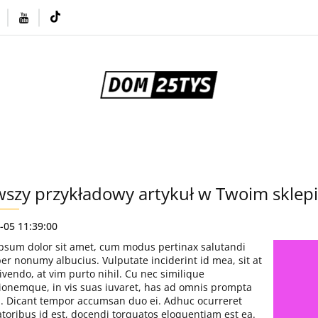
Zamów projekt przez Allegro
Informacje / Budow
t
rojekt przez Allegro
Informacje / Budowa domów
wszy przykładowy artykuł w Twoim sklep
-05 11:39:00
psum dolor sit amet, cum modus pertinax salutandi
per nonumy albucius. Vulputate inciderint id mea, sit at
vendo, at vim purto nihil. Cu nec similique
ionemque, in vis suas iuvaret, has ad omnis prompta
i. Dicant tempor accumsan duo ei. Adhuc ocurreret
atoribus id est, docendi torquatos eloquentiam est ea.