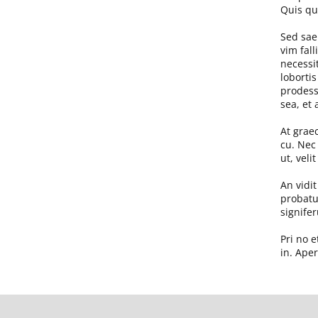
Quis quo
Sed sae
vim fall
necessit
loborti
prodesse
sea, et
At grae
cu. Nec
ut, vel
An vidit
probatu
signife
Pri no e
in. Aper